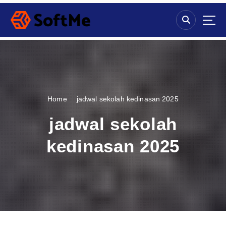
S
k
i
p
t
o
c
o
n
Home
jadwal sekolah kedinasan 2025
t
e
jadwal sekolah
n
t
kedinasan 2025