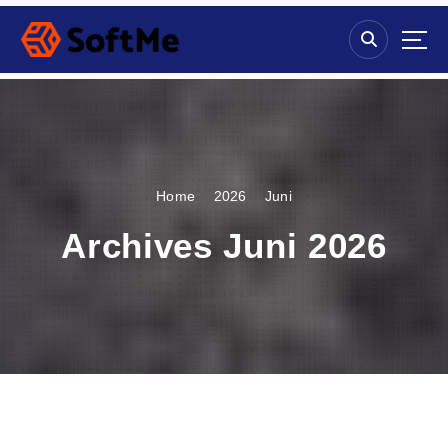
S
k
i
p
t
o
c
o
n
Home
2026
Juni
t
e
Archives Juni 2026
n
t