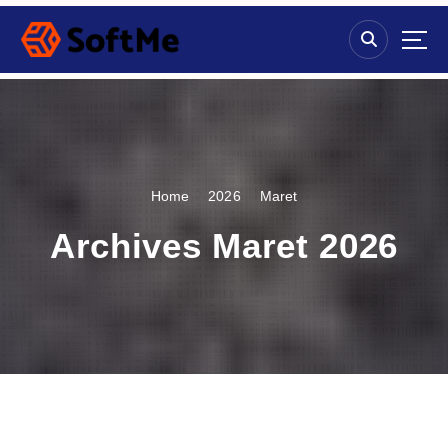
S
k
i
p
t
o
c
o
n
Home
2026
Maret
t
e
Archives Maret 2026
n
t