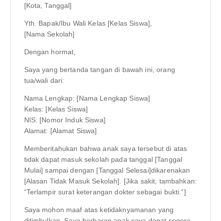
[Kota, Tanggal]
Yth. Bapak/Ibu Wali Kelas [Kelas Siswa],
[Nama Sekolah]
Dengan hormat,
Saya yang bertanda tangan di bawah ini, orang
tua/wali dari:
Nama Lengkap: [Nama Lengkap Siswa]
Kelas: [Kelas Siswa]
NIS: [Nomor Induk Siswa]
Alamat: [Alamat Siswa]
Memberitahukan bahwa anak saya tersebut di atas
tidak dapat masuk sekolah pada tanggal [Tanggal
Mulai] sampai dengan [Tanggal Selesai]dikarenakan
[Alasan Tidak Masuk Sekolah]. [Jika sakit, tambahkan:
“Terlampir surat keterangan dokter sebagai bukti.”]
Saya mohon maaf atas ketidaknyamanan yang
ditimbulkan. Saya berharap anak saya dapat segera