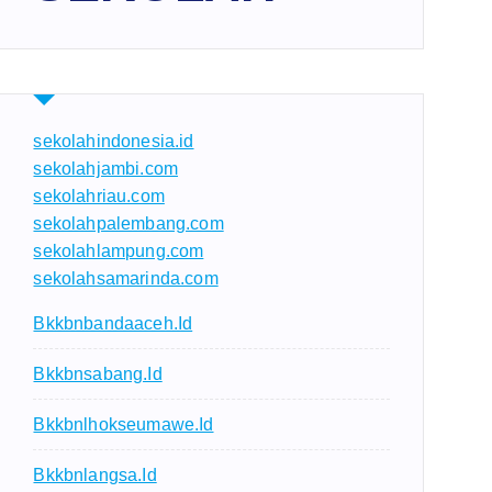
sekolahindonesia.id
sekolahjambi.com
sekolahriau.com
sekolahpalembang.com
sekolahlampung.com
sekolahsamarinda.com
Bkkbnbandaaceh.id
Bkkbnsabang.id
Bkkbnlhokseumawe.id
Bkkbnlangsa.id