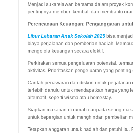
Menjadi sukarelawan bersama dalam proyek komun
pentingnya memberi kembali dan membantu orang
Perencanaan Keuangan: Penganggaran untuk
Libur Lebaran Anak Sekolah 2025
bisa menjadi
biaya perjalanan dan pemberian hadiah. Membua
mengelola keuangan secara efektif.
Perkirakan semua pengeluaran potensial, terma
aktivitas. Prioritaskan pengeluaran yang penting
Carilah penawaran dan diskon untuk perjalanan
terlebih dahulu untuk mendapatkan harga yang l
alternatif, seperti wisma atau homestay.
Siapkan makanan di rumah daripada sering mak
untuk bepergian untuk menghindari pembelian ma
Tetapkan anggaran untuk hadiah dan patuhi itu.