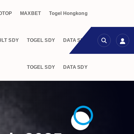
OTOP
MAXBET
Togel Hongkong
ULT SDY
TOGEL SDY
DATA SDY
TOGEL SDY
DATA SDY