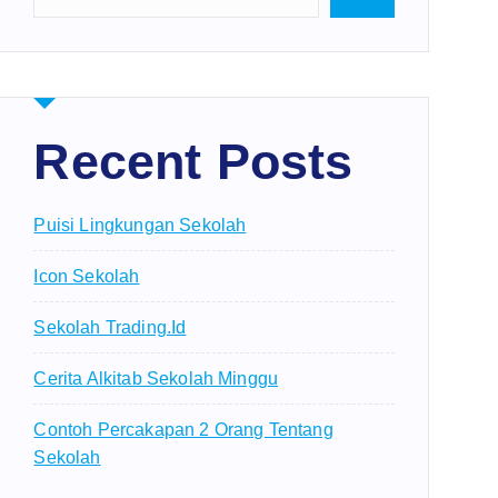
Recent Posts
Puisi Lingkungan Sekolah
Icon Sekolah
Sekolah Trading.id
Cerita Alkitab Sekolah Minggu
Contoh Percakapan 2 Orang Tentang
Sekolah