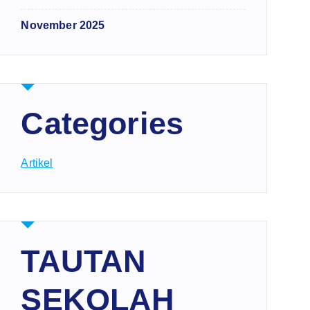
November 2025
Categories
Artikel
TAUTAN
SEKOLAH