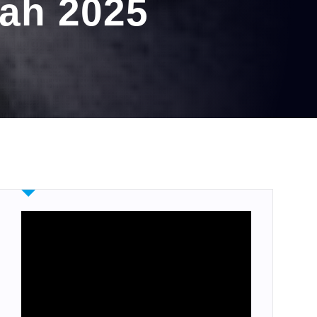
lah 2025