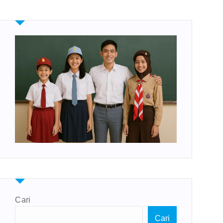
Cari
Cari