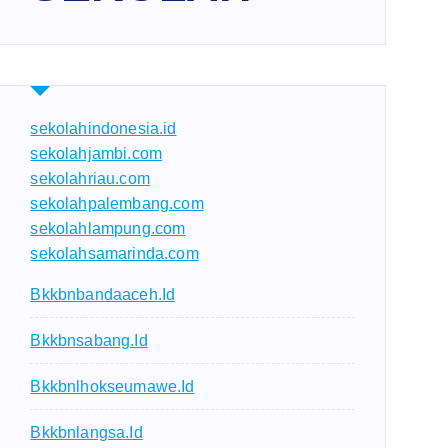
sekolahindonesia.id
sekolahjambi.com
sekolahriau.com
sekolahpalembang.com
sekolahlampung.com
sekolahsamarinda.com
Bkkbnbandaaceh.id
Bkkbnsabang.id
Bkkbnlhokseumawe.id
Bkkbnlangsa.id