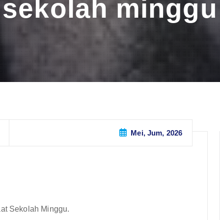
sekolah minggu
Mei, Jum, 2026
aat Sekolah Minggu.