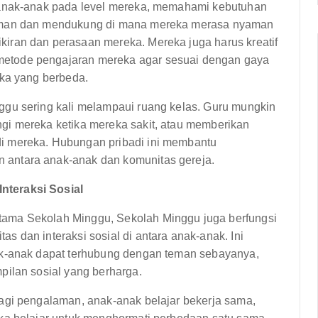
 anak-anak pada level mereka, memahami kebutuhan
 aman dan mendukung di mana mereka merasa nyaman
iran dan perasaan mereka. Mereka juga harus kreatif
etode pengajaran mereka agar sesuai dengan gaya
eka yang berbeda.
ggu sering kali melampaui ruang kelas. Guru mungkin
gi mereka ketika mereka sakit, atau memberikan
i mereka. Hubungan pribadi ini membantu
antara anak-anak dan komunitas gereja.
nteraksi Sosial
ama Sekolah Minggu, Sekolah Minggu juga berfungsi
 dan interaksi sosial di antara anak-anak. Ini
ak-anak dapat terhubung dengan teman sebayanya,
pilan sosial yang berharga.
agi pengalaman, anak-anak belajar bekerja sama,