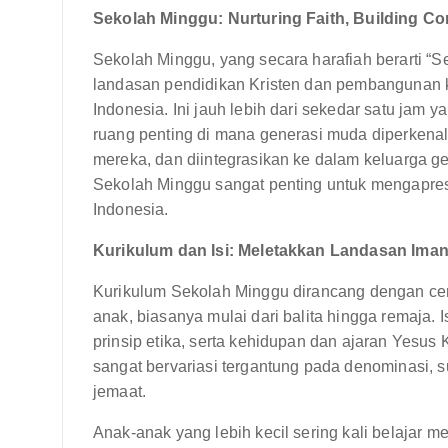
Sekolah Minggu: Nurturing Faith, Building C
Sekolah Minggu, yang secara harafiah berarti “
landasan pendidikan Kristen dan pembangunan k
Indonesia. Ini jauh lebih dari sekedar satu jam y
ruang penting di mana generasi muda diperkenal
mereka, dan diintegrasikan ke dalam keluarga g
Sekolah Minggu sangat penting untuk mengapres
Indonesia.
Kurikulum dan Isi: Meletakkan Landasan Ima
Kurikulum Sekolah Minggu dirancang dengan cer
anak, biasanya mulai dari balita hingga remaja. Is
prinsip etika, serta kehidupan dan ajaran Yesus
sangat bervariasi tergantung pada denominasi, 
jemaat.
Anak-anak yang lebih kecil sering kali belajar mela