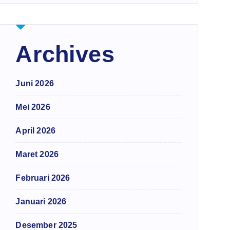
Archives
Juni 2026
Mei 2026
April 2026
Maret 2026
Februari 2026
Januari 2026
Desember 2025