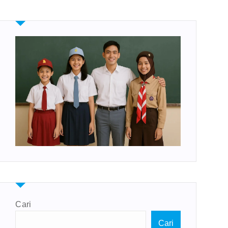
Cari
Cari