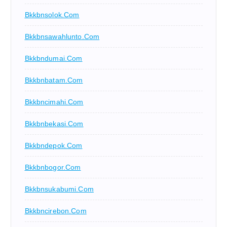
Bkkbnsolok.com
Bkkbnsawahlunto.com
Bkkbndumai.com
Bkkbnbatam.com
Bkkbncimahi.com
Bkkbnbekasi.com
Bkkbndepok.com
Bkkbnbogor.com
Bkkbnsukabumi.com
Bkkbncirebon.com