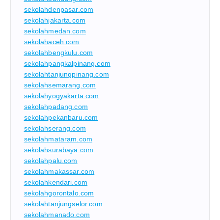
sekolahdenpasar.com
sekolahjakarta.com
sekolahmedan.com
sekolahaceh.com
sekolahbengkulu.com
sekolahpangkalpinang.com
sekolahtanjungpinang.com
sekolahsemarang.com
sekolahyogyakarta.com
sekolahpadang.com
sekolahpekanbaru.com
sekolahserang.com
sekolahmataram.com
sekolahsurabaya.com
sekolahpalu.com
sekolahmakassar.com
sekolahkendari.com
sekolahgorontalo.com
sekolahtanjungselor.com
sekolahmanado.com