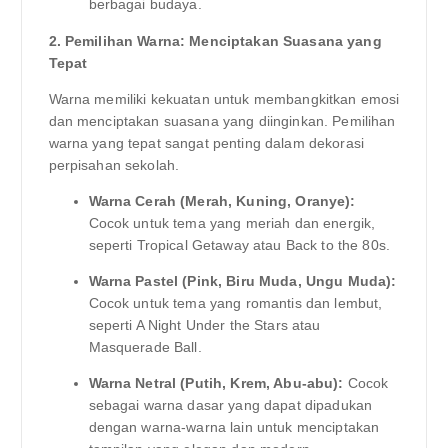
berbagai budaya.
2. Pemilihan Warna: Menciptakan Suasana yang
Tepat
Warna memiliki kekuatan untuk membangkitkan emosi
dan menciptakan suasana yang diinginkan. Pemilihan
warna yang tepat sangat penting dalam dekorasi
perpisahan sekolah.
Warna Cerah (Merah, Kuning, Oranye):
Cocok untuk tema yang meriah dan energik,
seperti Tropical Getaway atau Back to the 80s.
Warna Pastel (Pink, Biru Muda, Ungu Muda):
Cocok untuk tema yang romantis dan lembut,
seperti A Night Under the Stars atau
Masquerade Ball.
Warna Netral (Putih, Krem, Abu-abu):
Cocok
sebagai warna dasar yang dapat dipadukan
dengan warna-warna lain untuk menciptakan