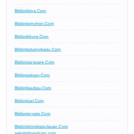
Bkkbnbima.com
Bkkbntomohon.com
Bkkbnbitung.com
Bkkbnkotamobagu.com
Bkkbnparepare.com
Bkkbnpalopo.com
Bkkbnbaubau.com
Bkkbntual.com
Bkkbnternate.com
Bkkbntidorekepulauan.com
sekolahbandung.com