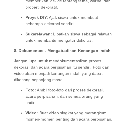
memberikan ide-ide tentang tema, warna, dan
properti dekoratif.
Proyek DIY:
Ajak siswa untuk membuat
beberapa dekorasi sendiri.
Sukarelawan:
Libatkan siswa sebagai relawan
untuk membantu mengatur dekorasi.
8. Dokumentasi: Mengabadikan Kenangan Indah
Jangan lupa untuk mendokumentasikan proses
dekorasi dan acara perpisahan itu sendiri. Foto dan
video akan menjadi kenangan indah yang dapat
dikenang sepanjang masa.
Foto:
Ambil foto-foto dari proses dekorasi,
acara perpisahan, dan semua orang yang
hadir.
Video:
Buat video singkat yang merangkum
momen-momen penting dari acara perpisahan.