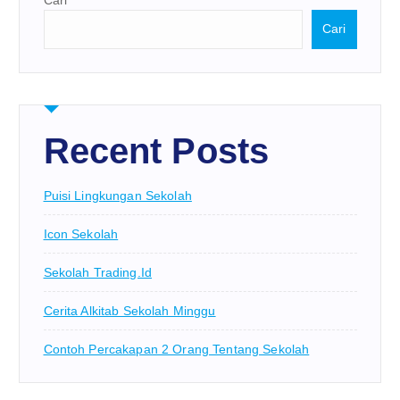
Cari
Recent Posts
Puisi Lingkungan Sekolah
Icon Sekolah
Sekolah Trading.id
Cerita Alkitab Sekolah Minggu
Contoh Percakapan 2 Orang Tentang Sekolah