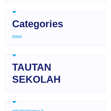
Categories
Artikel
TAUTAN
SEKOLAH
sekolahindonesia.id