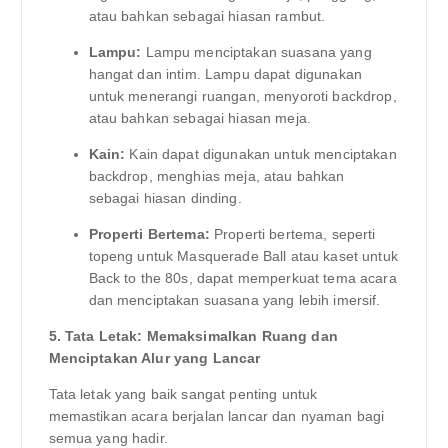
atau bahkan sebagai hiasan rambut.
Lampu:
Lampu menciptakan suasana yang
hangat dan intim. Lampu dapat digunakan
untuk menerangi ruangan, menyoroti backdrop,
atau bahkan sebagai hiasan meja.
Kain:
Kain dapat digunakan untuk menciptakan
backdrop, menghias meja, atau bahkan
sebagai hiasan dinding.
Properti Bertema:
Properti bertema, seperti
topeng untuk Masquerade Ball atau kaset untuk
Back to the 80s, dapat memperkuat tema acara
dan menciptakan suasana yang lebih imersif.
5. Tata Letak: Memaksimalkan Ruang dan
Menciptakan Alur yang Lancar
Tata letak yang baik sangat penting untuk
memastikan acara berjalan lancar dan nyaman bagi
semua yang hadir.