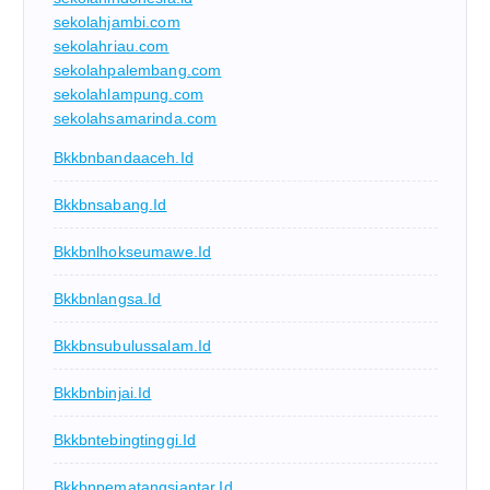
sekolahjambi.com
sekolahriau.com
sekolahpalembang.com
sekolahlampung.com
sekolahsamarinda.com
Bkkbnbandaaceh.id
Bkkbnsabang.id
Bkkbnlhokseumawe.id
Bkkbnlangsa.id
Bkkbnsubulussalam.id
Bkkbnbinjai.id
Bkkbntebingtinggi.id
Bkkbnpematangsiantar.id