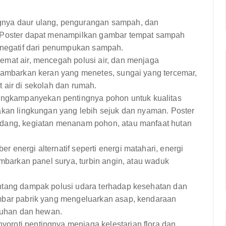
gnya daur ulang, pengurangan sampah, dan
 Poster dapat menampilkan gambar tempat sampah
 negatif dari penumpukan sampah.
mat air, mencegah polusi air, dan menjaga
gambarkan keran yang menetes, sungai yang tercemar,
air di sekolah dan rumah.
gkampanyekan pentingnya pohon untuk kualitas
akan lingkungan yang lebih sejuk dan nyaman. Poster
dang, kegiatan menanam pohon, atau manfaat hutan
energi alternatif seperti energi matahari, energi
mbarkan panel surya, turbin angin, atau waduk
tang dampak polusi udara terhadap kesehatan dan
mbar pabrik yang mengeluarkan asap, kendaraan
mbuhan dan hewan.
oroti pentingnya menjaga kelestarian flora dan