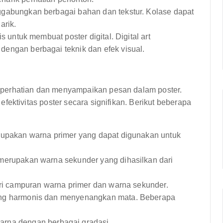
gabungkan berbagai bahan dan tekstur. Kolase dapat
arik.
 untuk membuat poster digital. Digital art
engan berbagai teknik dan efek visual.
perhatian dan menyampaikan pesan dalam poster.
ektivitas poster secara signifikan. Berikut beberapa
rupakan warna primer yang dapat digunakan untuk
 merupakan warna sekunder yang dihasilkan dari
ari campuran warna primer dan warna sekunder.
ang harmonis dan menyenangkan mata. Beberapa
rna dengan berbagai gradasi.