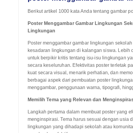
Berikut artikel 1000 kata Anda tentang gambar p
Poster Menggambar Gambar Lingkungan Sekola
Lingkungan
Poster menggambar gambar lingkungan sekola
kesadaran lingkungan di kalangan siswa. Lebih 
untuk berpikir kritis tentang isu-isu lingkunga
secara keseluruhan. Efektivitas poster terlet
kuat secara visual, menarik perhatian, dan memo
berbagai aspek dari pembuatan poster lingkungan
menggambar, penggunaan warna, tipografi, hin
Memilih Tema yang Relevan dan Menginspiras
Langkah pertama dalam membuat poster yang efe
menginspirasi. Tema harus sesuai dengan usia 
lingkungan yang dihadapi sekolah atau komunita