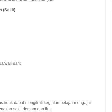
 (Sakit)
a/wali dari:
s tidak dapat mengikuti kegiatan belajar mengajar
enakan sakit demam dan flu.