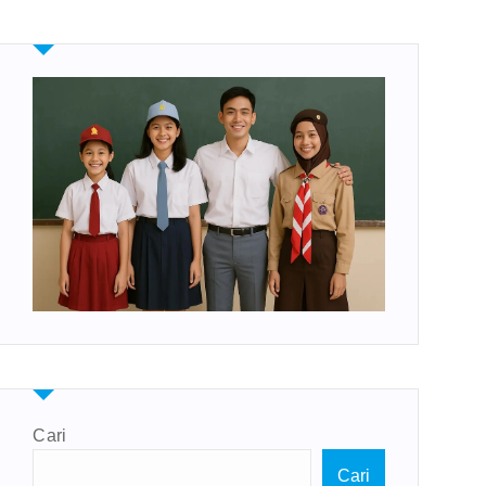
Cari
Cari