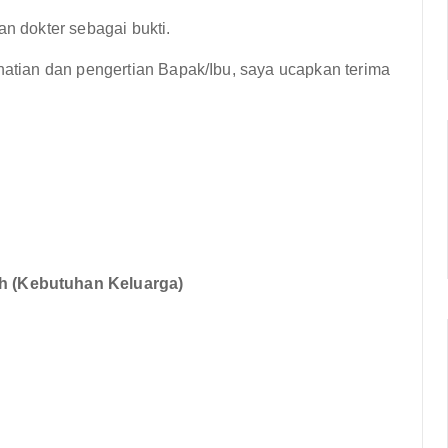
an dokter sebagai bukti.
rhatian dan pengertian Bapak/Ibu, saya ucapkan terima
ah (Kebutuhan Keluarga)