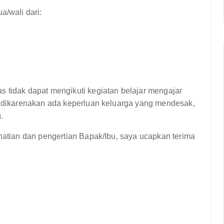
a/wali dari:
s tidak dapat mengikuti kegiatan belajar mengajar
3, dikarenakan ada keperluan keluarga yang mendesak,
.
rhatian dan pengertian Bapak/Ibu, saya ucapkan terima