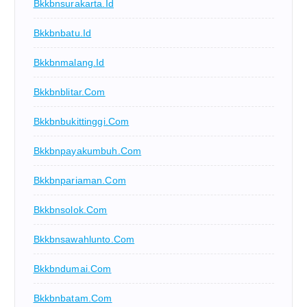
Bkkbnsurakarta.id
Bkkbnbatu.id
Bkkbnmalang.id
Bkkbnblitar.com
Bkkbnbukittinggi.com
Bkkbnpayakumbuh.com
Bkkbnpariaman.com
Bkkbnsolok.com
Bkkbnsawahlunto.com
Bkkbndumai.com
Bkkbnbatam.com