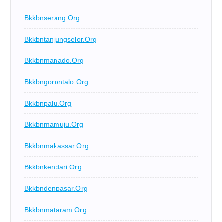
Bkkbnserang.org
Bkkbntanjungselor.org
Bkkbnmanado.org
Bkkbngorontalo.org
Bkkbnpalu.org
Bkkbnmamuju.org
Bkkbnmakassar.org
Bkkbnkendari.org
Bkkbndenpasar.org
Bkkbnmataram.org