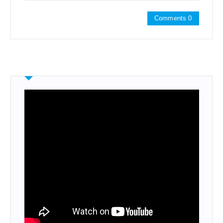
Comments 0