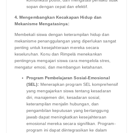
komunikasi positif, dan mengatasi perilaku tidak
sopan dengan cepat dan efektif.
4. Mengembangkan Kecakapan Hidup dan
Mekanisme Mengatasinya:
Membekali siswa dengan keterampilan hidup dan
mekanisme penanggulangan yang diperlukan sangat
penting untuk kesejahteraan mereka secara
keseluruhan. Konu dan Rimpelä menekankan
pentingnya mengajari siswa cara mengelola stres,
mengatur emosi, dan membangun ketahanan.
Program Pembelajaran Sosial-Emosional
(SEL):
Menerapkan program SEL komprehensif
yang mengajarkan siswa tentang kesadaran
diri, manajemen diri, kesadaran sosial,
keterampilan menjalin hubungan, dan
pengambilan keputusan yang bertanggung
jawab dapat meningkatkan kesejahteraan
emosional mereka secara signifikan. Program-
program ini dapat diintegrasikan ke dalam