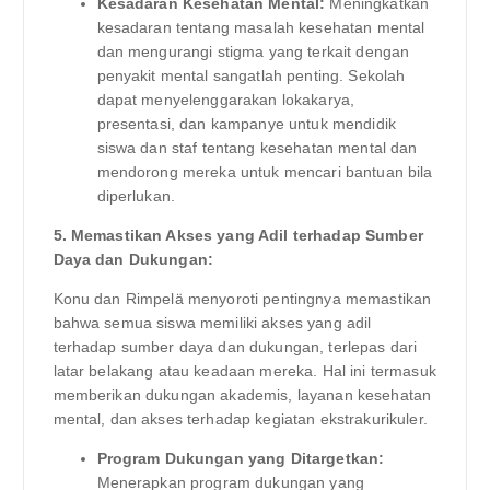
Kesadaran Kesehatan Mental:
Meningkatkan
kesadaran tentang masalah kesehatan mental
dan mengurangi stigma yang terkait dengan
penyakit mental sangatlah penting. Sekolah
dapat menyelenggarakan lokakarya,
presentasi, dan kampanye untuk mendidik
siswa dan staf tentang kesehatan mental dan
mendorong mereka untuk mencari bantuan bila
diperlukan.
5. Memastikan Akses yang Adil terhadap Sumber
Daya dan Dukungan:
Konu dan Rimpelä menyoroti pentingnya memastikan
bahwa semua siswa memiliki akses yang adil
terhadap sumber daya dan dukungan, terlepas dari
latar belakang atau keadaan mereka. Hal ini termasuk
memberikan dukungan akademis, layanan kesehatan
mental, dan akses terhadap kegiatan ekstrakurikuler.
Program Dukungan yang Ditargetkan:
Menerapkan program dukungan yang