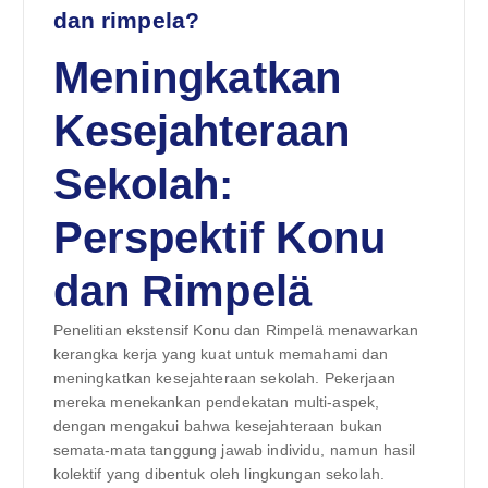
dan rimpela?
Meningkatkan
Kesejahteraan
Sekolah:
Perspektif Konu
dan Rimpelä
Penelitian ekstensif Konu dan Rimpelä menawarkan
kerangka kerja yang kuat untuk memahami dan
meningkatkan kesejahteraan sekolah. Pekerjaan
mereka menekankan pendekatan multi-aspek,
dengan mengakui bahwa kesejahteraan bukan
semata-mata tanggung jawab individu, namun hasil
kolektif yang dibentuk oleh lingkungan sekolah.