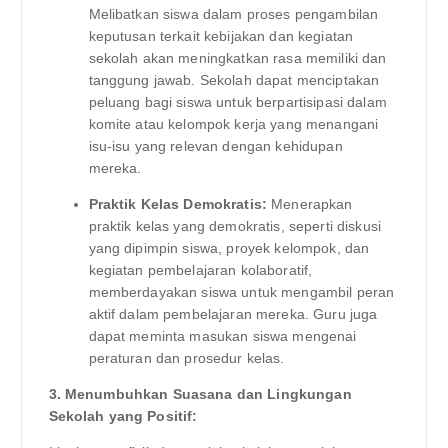
Melibatkan siswa dalam proses pengambilan
keputusan terkait kebijakan dan kegiatan
sekolah akan meningkatkan rasa memiliki dan
tanggung jawab. Sekolah dapat menciptakan
peluang bagi siswa untuk berpartisipasi dalam
komite atau kelompok kerja yang menangani
isu-isu yang relevan dengan kehidupan
mereka.
Praktik Kelas Demokratis:
Menerapkan
praktik kelas yang demokratis, seperti diskusi
yang dipimpin siswa, proyek kelompok, dan
kegiatan pembelajaran kolaboratif,
memberdayakan siswa untuk mengambil peran
aktif dalam pembelajaran mereka. Guru juga
dapat meminta masukan siswa mengenai
peraturan dan prosedur kelas.
3. Menumbuhkan Suasana dan Lingkungan
Sekolah yang Positif: