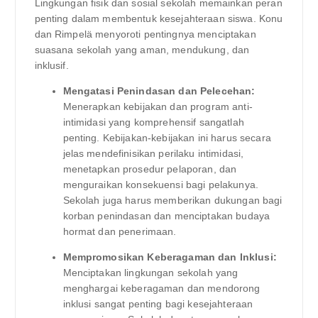
Lingkungan fisik dan sosial sekolah memainkan peran
penting dalam membentuk kesejahteraan siswa. Konu
dan Rimpelä menyoroti pentingnya menciptakan
suasana sekolah yang aman, mendukung, dan
inklusif.
Mengatasi Penindasan dan Pelecehan:
Menerapkan kebijakan dan program anti-
intimidasi yang komprehensif sangatlah
penting. Kebijakan-kebijakan ini harus secara
jelas mendefinisikan perilaku intimidasi,
menetapkan prosedur pelaporan, dan
menguraikan konsekuensi bagi pelakunya.
Sekolah juga harus memberikan dukungan bagi
korban penindasan dan menciptakan budaya
hormat dan penerimaan.
Mempromosikan Keberagaman dan Inklusi:
Menciptakan lingkungan sekolah yang
menghargai keberagaman dan mendorong
inklusi sangat penting bagi kesejahteraan