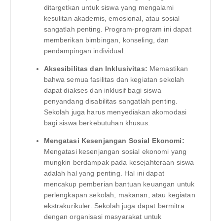
ditargetkan untuk siswa yang mengalami
kesulitan akademis, emosional, atau sosial
sangatlah penting. Program-program ini dapat
memberikan bimbingan, konseling, dan
pendampingan individual.
Aksesibilitas dan Inklusivitas:
Memastikan
bahwa semua fasilitas dan kegiatan sekolah
dapat diakses dan inklusif bagi siswa
penyandang disabilitas sangatlah penting.
Sekolah juga harus menyediakan akomodasi
bagi siswa berkebutuhan khusus.
Mengatasi Kesenjangan Sosial Ekonomi:
Mengatasi kesenjangan sosial ekonomi yang
mungkin berdampak pada kesejahteraan siswa
adalah hal yang penting. Hal ini dapat
mencakup pemberian bantuan keuangan untuk
perlengkapan sekolah, makanan, atau kegiatan
ekstrakurikuler. Sekolah juga dapat bermitra
dengan organisasi masyarakat untuk