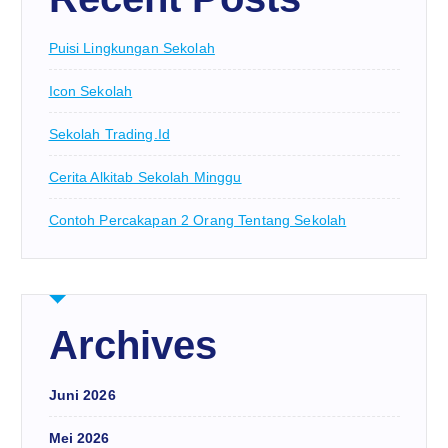
Puisi Lingkungan Sekolah
Icon Sekolah
Sekolah Trading.id
Cerita Alkitab Sekolah Minggu
Contoh Percakapan 2 Orang Tentang Sekolah
Archives
Juni 2026
Mei 2026