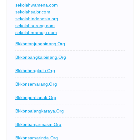
sekolahwamena.com
sekolahsalor.com
sekolahindonesia.org
sekolahsorong.com
sekolahmamuju.com
Bkkbntanjungpinang.org
Bkkbnpangkalpinang.org
Bkkbnbengkulu.org
Bkkbnsemarang.org
Bkkbnpontianak.org
Bkkbnpalangkaraya.org
Bkkbnbanjarmasin.org
Bkkbnsamarinda.org