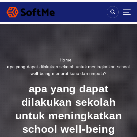
S
k
i
p
t
o
c
o
n
Home
t
apa yang dapat dilakukan sekolah untuk meningkatkan school
e
well-being menurut konu dan rimpela?
n
t
apa yang dapat
dilakukan sekolah
untuk meningkatkan
school well-being