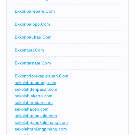
Bkkbnparepare.com
Bkkbnpalopo.com
Bkkbnbaubau.com
Bkkbntual.com
Bkkbnternate.com
Bkkbntidorekepulauan.com
sekolahbandung.com
sekolahdenpasar.com
sekolahjakarta.com
sekolahmedan.com
sekolahaceh.com
sekolahbengkulu.com
sekolahpangkalpinang.com
sekolahtanjungpinang.com