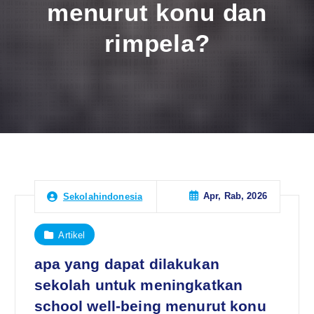
menurut konu dan
rimpela?
Apr, Rab, 2026
Sekolahindonesia
Artikel
apa yang dapat dilakukan
sekolah untuk meningkatkan
school well-being menurut konu