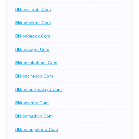
Bkkbncimahi.com
Bkkbnbekasi.com
Bkkbndepok.com
Bkkbnbogor.com
Bkkbnsukabumi.com
Bkkbncirebon.com
Bkkbntasikmalaya.com
Bkkbnkediri.com
Bkkbnmadiun.com
Bkkbnmojokerto.com