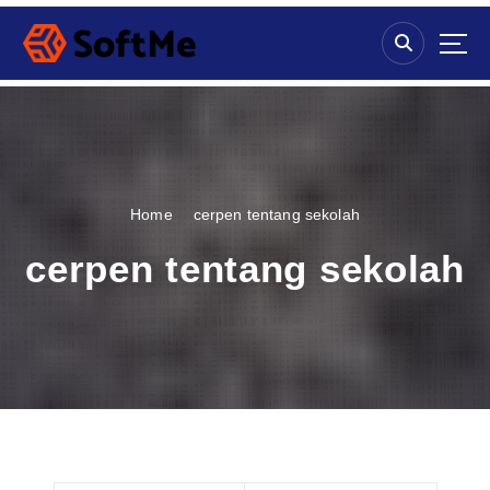
S
k
i
p
t
o
c
o
n
Home
cerpen tentang sekolah
t
e
cerpen tentang sekolah
n
t