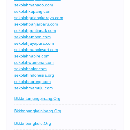
sekolahmanado.com
sekolahkupang.com
sekolahpalangkaraya.com
sekolahbanjarbaru.com
sekolahpontianak.com
sekolahambon.com
sekolahjayapura.com
sekolahmanokwari.com
sekolahnabire.com
sekolahwamena.com
sekolahsalor.com
sekolahindonesia.org
sekolahsorong.com
sekolahmamuju.com
Bkkbntanjungpinang.org
Bkkbnpangkalpinang.org
Bkkbnbengkulu.org