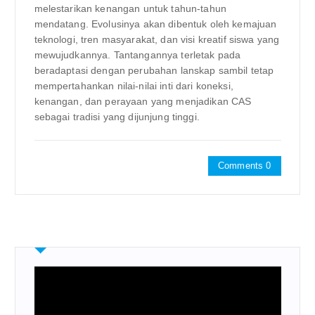
melestarikan kenangan untuk tahun-tahun
mendatang. Evolusinya akan dibentuk oleh kemajuan
teknologi, tren masyarakat, dan visi kreatif siswa yang
mewujudkannya. Tantangannya terletak pada
beradaptasi dengan perubahan lanskap sambil tetap
mempertahankan nilai-nilai inti dari koneksi,
kenangan, dan perayaan yang menjadikan CAS
sebagai tradisi yang dijunjung tinggi.
Comments 0