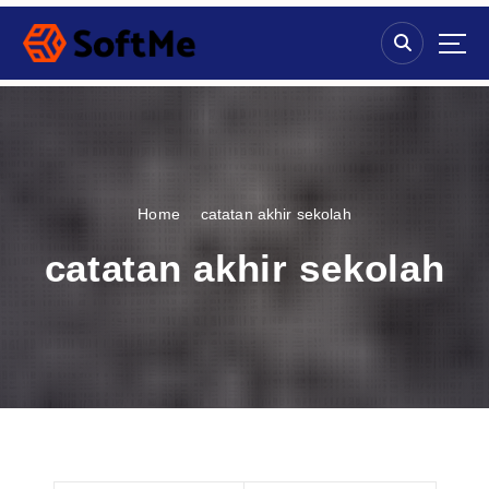
S
k
i
p
t
o
c
o
n
Home
catatan akhir sekolah
t
e
catatan akhir sekolah
n
t