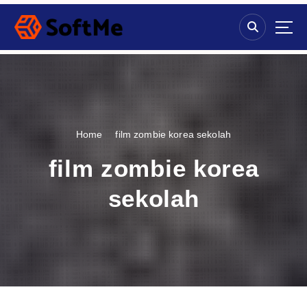
S
k
i
p
t
o
c
o
n
Home
film zombie korea sekolah
t
e
film zombie korea
n
t
sekolah