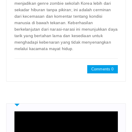
menjadikan genre zombie sekolah Korea lebih dari
sekadar hiburan tanpa pikiran; ini adalah cerminan
dari kecemasan dan komentar tentang kondisi
manusia di bawah tekanan. Keberhasilan
berkelanjutan dari narasi-narasi ini menunjukkan daya
tarik yang bertahan lama dan kesediaan untuk
menghadapi kebenaran yang tidak menyenangkan
melalui kacamata mayat hidup.
Comments 0