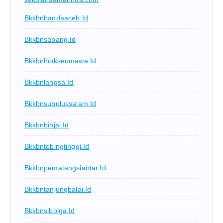
Bkkbnbandaaceh.id
Bkkbnsabang.id
Bkkbnlhokseumawe.id
Bkkbnlangsa.id
Bkkbnsubulussalam.id
Bkkbnbinjai.id
Bkkbntebingtinggi.id
Bkkbnpematangsiantar.id
Bkkbntanjungbalai.id
Bkkbnsibolga.id