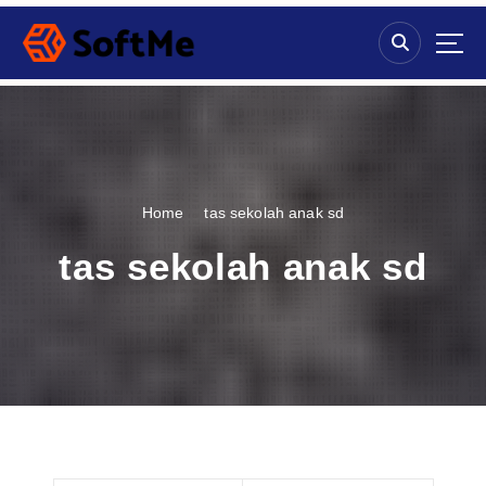
S
k
i
p
t
o
c
o
n
Home
tas sekolah anak sd
t
e
tas sekolah anak sd
n
t