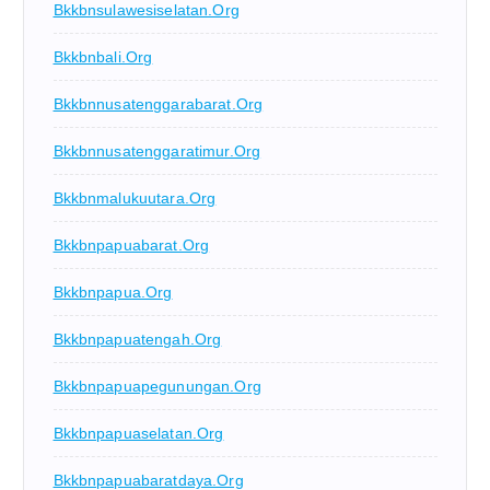
Bkkbnsulawesiselatan.org
Bkkbnbali.org
Bkkbnnusatenggarabarat.org
Bkkbnnusatenggaratimur.org
Bkkbnmalukuutara.org
Bkkbnpapuabarat.org
Bkkbnpapua.org
Bkkbnpapuatengah.org
Bkkbnpapuapegunungan.org
Bkkbnpapuaselatan.org
Bkkbnpapuabaratdaya.org