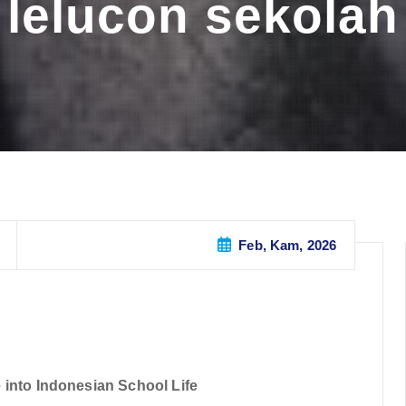
lelucon sekolah
Feb, Kam, 2026
into Indonesian School Life