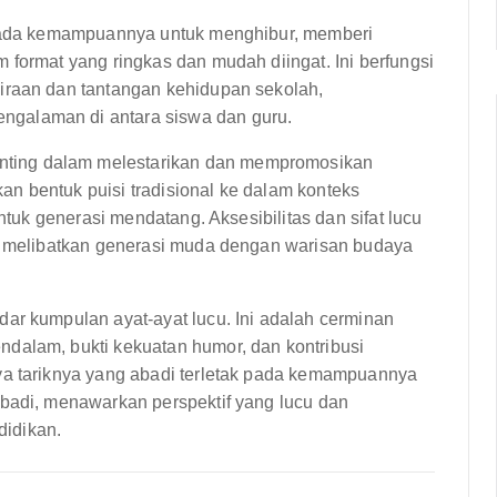
pada kemampuannya untuk menghibur, memberi
 format yang ringkas dan mudah diingat. Ini berfungsi
iraan dan tantangan kehidupan sekolah,
galaman di antara siswa dan guru.
ting dalam melestarikan dan mempromosikan
n bentuk puisi tradisional ke dalam konteks
untuk generasi mendatang. Aksesibilitas dan sifat lucu
k melibatkan generasi muda dengan warisan budaya
dar kumpulan ayat-ayat lucu. Ini adalah cerminan
dalam, bukti kekuatan humor, dan kontribusi
ya tariknya yang abadi terletak pada kemampuannya
ibadi, menawarkan perspektif yang lucu dan
idikan.