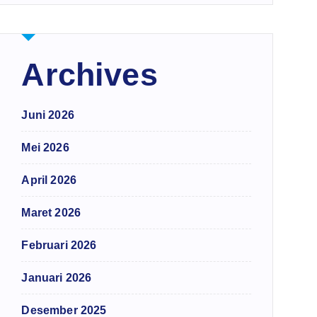
Archives
Juni 2026
Mei 2026
April 2026
Maret 2026
Februari 2026
Januari 2026
Desember 2025