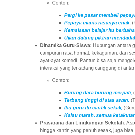
Contoh:
Pergi ke pasar membeli pepay
Pepaya manis rasanya enak.
(
Kemalasan belajar itu berbaha
Ujian datang pikiran mendada
Dinamika Guru-Siswa:
Hubungan antara gu
campuran rasa hormat, kekaguman, dan se
ayat-ayat komedi. Pantun bisa saja mengolo
interaksi yang terkadang canggung di anta
Contoh:
Burung dara burung merpati,
(
Terbang tinggi di atas awan.
(T
Ibu guru itu cantik sekali,
(Guru
Kalau marah, semua ketakutan
Prasarana dan Lingkungan Sekolah:
Aspe
hingga kantin yang penuh sesak, juga bis