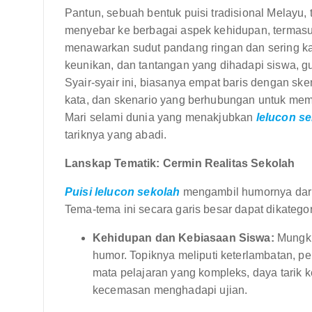
Pantun, sebuah bentuk puisi tradisional Melayu
menyebar ke berbagai aspek kehidupan, termas
menawarkan sudut pandang ringan dan sering kal
keunikan, dan tantangan yang dihadapi siswa, g
Syair-syair ini, biasanya empat baris dengan 
kata, dan skenario yang berhubungan untuk mem
Mari selami dunia yang menakjubkan
lelucon s
tariknya yang abadi.
Lanskap Tematik: Cermin Realitas Sekolah
Puisi lelucon sekolah
mengambil humornya dari
Tema-tema ini secara garis besar dapat dikategor
Kehidupan dan Kebiasaan Siswa:
Mungkin
humor. Topiknya meliputi keterlambatan, p
mata pelajaran yang kompleks, daya tarik k
kecemasan menghadapi ujian.