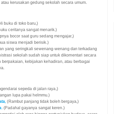
, atau kerusakan gedung sekolah secara umum.
 buku di toko baru,)
uku ceritanya sangat menarik.)
pnya bocor saat guru sedang mengajar,)
a siswa menjadi berisik.)
an yang seringkali sewenang-wenang dan terkadang
istrasi sekolah sudah siap untuk dikomentari secara
 berpakaian, kebijakan kehadiran, atau berbagai
wa.
gendarai sepeda di jalan raya,)
angan lupa pakai helmmu.)
ta,
(Rambut panjang tidak boleh bergaya,)
a.
(Padahal gayanya sangat keren.)