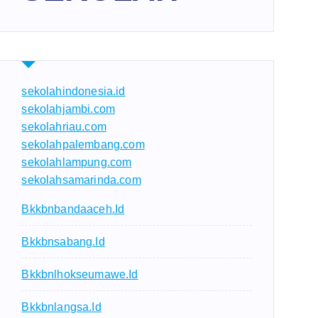
sekolahindonesia.id
sekolahjambi.com
sekolahriau.com
sekolahpalembang.com
sekolahlampung.com
sekolahsamarinda.com
Bkkbnbandaaceh.id
Bkkbnsabang.id
Bkkbnlhokseumawe.id
Bkkbnlangsa.id