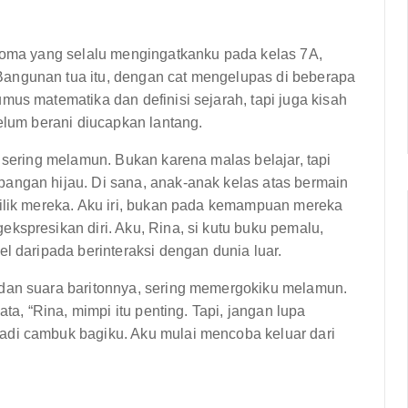
aroma yang selalu mengingatkanku pada kelas 7A,
angunan tua itu, dengan cat mengelupas di beberapa
mus matematika dan definisi sejarah, tapi juga kisah
belum berani diucapkan lantang.
u sering melamun. Bukan karena malas belajar, tapi
angan hijau. Di sana, anak-anak kelas atas bermain
milik mereka. Aku iri, bukan pada kemampuan mereka
kspresikan diri. Aku, Rina, si kutu buku pemalu,
l daripada berinteraksi dengan dunia luar.
 dan suara baritonnya, sering memergokiku melamun.
ata, “Rina, mimpi itu penting. Tapi, jangan lupa
adi cambuk bagiku. Aku mulai mencoba keluar dari