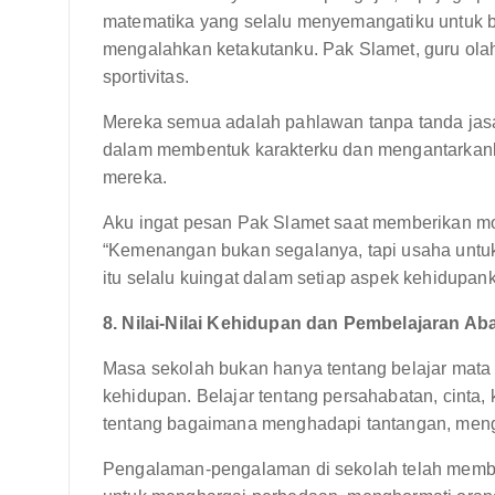
matematika yang selalu menyemangatiku untuk b
mengalahkan ketakutanku. Pak Slamet, guru ola
sportivitas.
Mereka semua adalah pahlawan tanpa tanda jasa
dalam membentuk karakterku dan mengantarkank
mereka.
Aku ingat pesan Pak Slamet saat memberikan mot
“Kemenangan bukan segalanya, tapi usaha untu
itu selalu kuingat dalam setiap aspek kehidupan
8. Nilai-Nilai Kehidupan dan Pembelajaran Aba
Masa sekolah bukan hanya tentang belajar mata pel
kehidupan. Belajar tentang persahabatan, cinta, 
tentang bagaimana menghadapi tantangan, menga
Pengalaman-pengalaman di sekolah telah memben