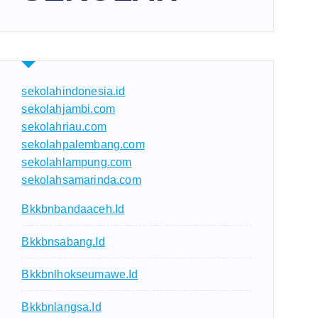
sekolahindonesia.id
sekolahjambi.com
sekolahriau.com
sekolahpalembang.com
sekolahlampung.com
sekolahsamarinda.com
Bkkbnbandaaceh.id
Bkkbnsabang.id
Bkkbnlhokseumawe.id
Bkkbnlangsa.id