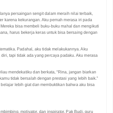
nya persaingan sengit dalam meraih nilai terbaik,
er karena kekurangan. Aku pernah merasa iri pada
. Mereka bisa membeli buku-buku mahal dan mengikuti
rhana, harus bekerja keras untuk bisa bersaing dengan
atematika. Padahal, aku tidak melakukannya. Aku
iri, tapi tidak ada yang percaya padaku. Aku merasa
eliau mendekatiku dan berkata, “Rina, jangan biarkan
mu tidak bersalah dengan prestasi yang lebih baik.”
belajar lebih giat dan membuktikan bahwa aku bisa
bimbing, motivator, dan inspirator. Pak Budi, guru