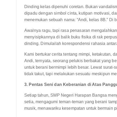
Dinding kelas dipenuhi coretan. Bukan vandalis
dipadu dengan simbol cinta, kutipan motivasi, da
menemukan sebuah nama: “Andi, kelas 8B.” Di ba
Awalnya ragu, tapi rasa penasaran mengalahkan 
menyisipkannya di balik buku fisika di rak perpus
dinding. Dimulailah korespondensi rahasia antar
Kami bertukar cerita tentang mimpi, ketakutan,
Andi, ternyata, seorang pelukis berbakat yang be
untuk berani bermimpi lebih besar. Lewat surat-s
tidak takut, tapi melakukan sesuatu meskipun me
3. Pentas Seni dan Keberanian di Atas Pangg
Setiap tahun, SMP Negeri Harapan Bangsa meng
setia, mengagumi teman-teman yang berani tampil
musik, menawariku kesempatan untuk bermain p