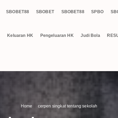
SBOBET88
SBOBET
SBOBET88
SPBO
SB
K
Keluaran HK
Pengeluaran HK
Judi Bola
RES
Home
cerpen singkat tentang sekolah