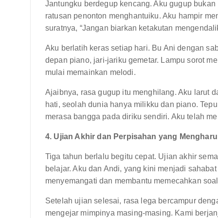
Jantungku berdegup kencang. Aku gugup bukan
ratusan penonton menghantuiku. Aku hampir meny
suratnya, “Jangan biarkan ketakutan mengendal
Aku berlatih keras setiap hari. Bu Ani dengan sa
depan piano, jari-jariku gemetar. Lampu sorot 
mulai memainkan melodi.
Ajaibnya, rasa gugup itu menghilang. Aku larut
hati, seolah dunia hanya milikku dan piano. Te
merasa bangga pada diriku sendiri. Aku telah m
4. Ujian Akhir dan Perpisahan yang Mengharu
Tiga tahun berlalu begitu cepat. Ujian akhir se
belajar. Aku dan Andi, yang kini menjadi sahabat
menyemangati dan membantu memecahkan soal-s
Setelah ujian selesai, rasa lega bercampur den
mengejar mimpinya masing-masing. Kami berjanj