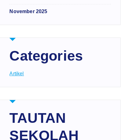
November 2025
Categories
Artikel
TAUTAN
SEKOLAH