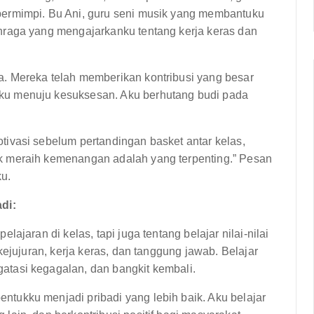
ermimpi. Bu Ani, guru seni musik yang membantuku
hraga yang mengajarkanku tentang kerja keras dan
. Mereka telah memberikan kontribusi yang besar
u menuju kesuksesan. Aku berhutang budi pada
ivasi sebelum pertandingan basket antar kelas,
k meraih kemenangan adalah yang terpenting.” Pesan
ku.
di:
ajaran di kelas, tapi juga tentang belajar nilai-nilai
kejujuran, kerja keras, dan tanggung jawab. Belajar
tasi kegagalan, dan bangkit kembali.
tukku menjadi pribadi yang lebih baik. Aku belajar