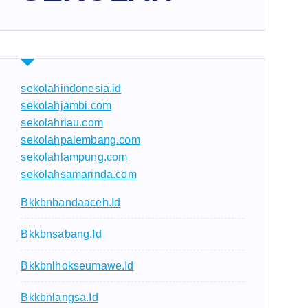
sekolahindonesia.id
sekolahjambi.com
sekolahriau.com
sekolahpalembang.com
sekolahlampung.com
sekolahsamarinda.com
Bkkbnbandaaceh.id
Bkkbnsabang.id
Bkkbnlhokseumawe.id
Bkkbnlangsa.id