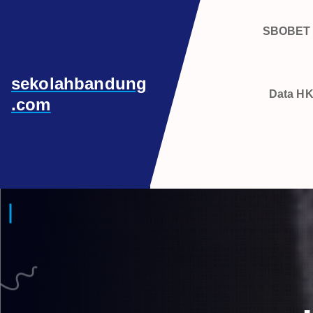
S
k
SBOBET
i
p
t
sekolahbandung
Data H
o
.com
c
o
n
t
e
n
t