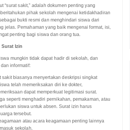
but “surat sakit,” adalah dokumen penting yang
mberitahukan pihak sekolah mengenai ketidakhadiran
i sebagai bukti resmi dan menghindari siswa dari
g jelas. Pemahaman yang baik mengenai format, isi,
ngat penting bagi siswa dan orang tua.
Surat Izin
a mungkin tidak dapat hadir di sekolah, dan
dan informatif:
 sakit biasanya menyertakan deskripsi singkat
iswa telah memeriksakan diri ke dokter,
eriksaan dapat memperkuat legitimasi surat.
ga seperti menghadiri pernikahan, pemakaman, atau
rlukan siswa untuk absen. Surat izin harus
uarga tersebut.
keagamaan atau acara keagamaan penting lainnya
 masuk sekolah.