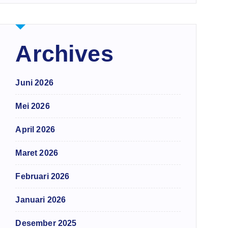
Archives
Juni 2026
Mei 2026
April 2026
Maret 2026
Februari 2026
Januari 2026
Desember 2025