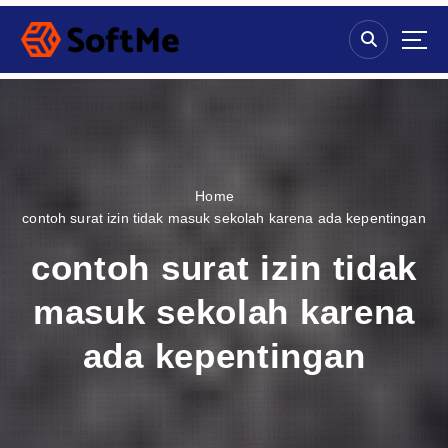
S
k
i
p
t
o
c
o
n
Home
t
contoh surat izin tidak masuk sekolah karena ada kepentingan
e
n
contoh surat izin tidak
t
masuk sekolah karena
ada kepentingan