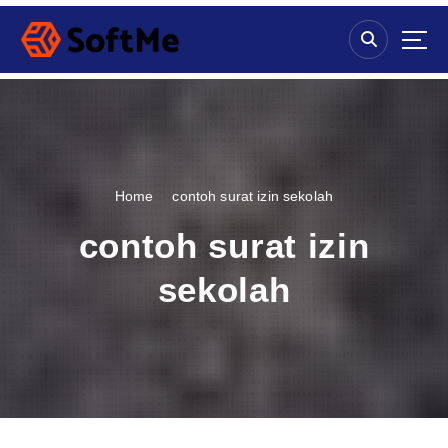
S
k
i
p
t
o
c
o
n
Home
contoh surat izin sekolah
t
e
contoh surat izin
n
t
sekolah